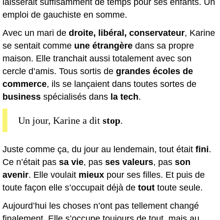
laisserait suffisamment de temps pour ses enfants. Un
emploi de gauchiste en somme.
Avec un mari de
droite, libéral, conservateur
, Karine
se sentait comme
une étrangère
dans sa propre
maison. Elle tranchait aussi totalement avec son
cercle d’amis. Tous sortis de
grandes écoles de
commerce
, ils se lançaient dans toutes sortes de
business
spécialisés dans
la tech
.
Un jour, Karine a dit
stop
.
Juste comme ça, du jour au lendemain, tout était
fini
.
Ce n’était pas
sa vie
, pas
ses valeurs
, pas
son
avenir
. Elle voulait
mieux
pour ses filles. Et puis de
toute façon elle s’occupait déjà de
tout
toute seule.
Aujourd’hui les choses n’ont pas tellement changé
finalement. Elle s’occupe toujours de tout, mais au