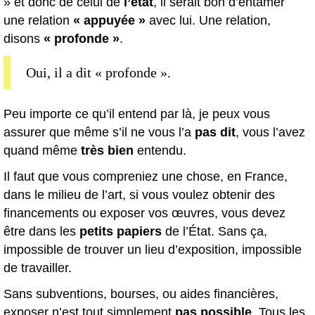
» et donc de celui de
l’état
, il serait bon d’entamer
une relation
« appuyée »
avec lui. Une relation,
disons
« profonde »
.
Oui, il a dit « profonde ».
Peu importe ce qu’il entend par là, je peux vous
assurer que même s’il ne vous l’a
pas dit
, vous l’avez
quand même
très bien
entendu.
Il faut que vous compreniez une chose, en France,
dans le milieu de l’art, si vous voulez obtenir des
financements ou exposer vos œuvres, vous devez
être dans les
petits papiers
de l’État. Sans ça,
impossible de trouver un lieu d’exposition, impossible
de travailler.
Sans subventions, bourses, ou aides financières,
exposer n’est tout simplement
pas possible
. Tous les