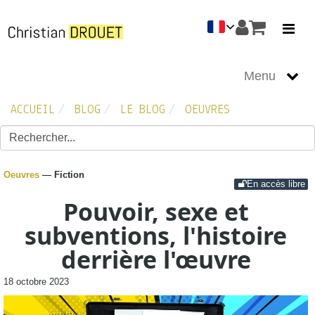
Menu
Oeuvres
ACCUEIL
BLOG
LE BLOG
OEUVRES
Apéro débat
Informations
Photo
Oeuvres
—
Fiction
En accès libre
Évènements
Pouvoir, sexe et
subventions, l'histoire
derrière l'œuvre
18 octobre 2023