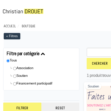
ACCUEIL
BOUTIQUE
« Filtres
Filtre par catégorie
Tous
Association
↳
1 produit trou
Soutien
↳
Financement participatif
↳
Soutien
FILTRER
RESET