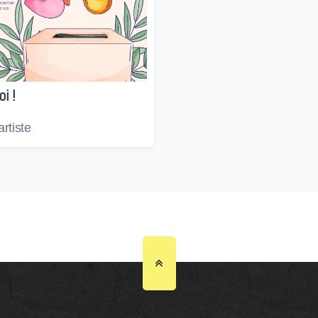
i !
'artiste