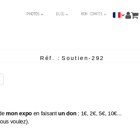
PHOTOS
BLOG
MON COMPTE
Réf. :
Soutien-292
 de
mon expo
en faisant
un don
: 1€, 2€, 5€, 10€...
vous voulez).