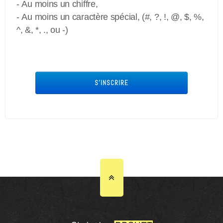
- Au moins un chiffre,
- Au moins un caractère spécial, (#, ?, !, @, $, %,
^, &, *, ., ou -)
S'INSCRIRE