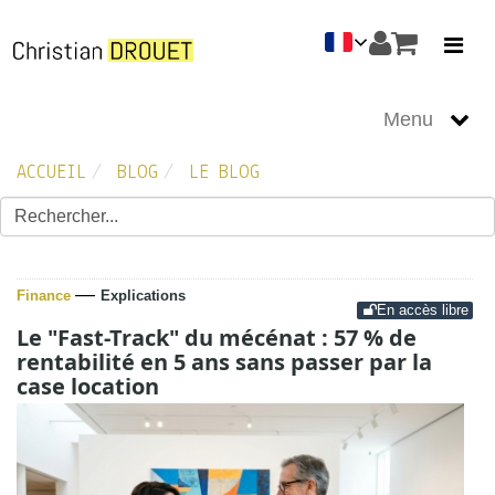
Menu
Oeuvres
ACCUEIL
BLOG
LE BLOG
Apéro débat
Informations
Photo
—
Évènements
Finance
Explications
En accès libre
Le "Fast-Track" du mécénat : 57 % de
rentabilité en 5 ans sans passer par la
case location